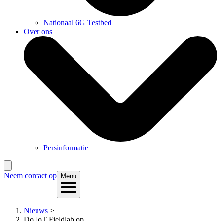
Nationaal 6G Testbed
Over ons
Persinformatie
Neem contact op
Menu
Nieuws
>
Do IoT Fieldlab op...