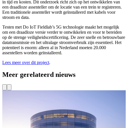
in tijd en kosten. Dit onderzoek richt zich op het ontwikkelen van
een draadloze assenteller om de locatie van een trein te registreren.
Een traditionele assenteller wordt geïnstalleerd met kabels voor
stroom en data.
Testen met Do IoT Fieldlab’s 5G technologie maakt het mogelijk
om een draadloze versie verder te ontwikkelen en voor te bereiden
op de strenge veiligheidscertificering. De zeer snelle en betrouwbare
datatransmissie en het ultralage stroomverbruik zijn essentieel. Het
potentieel is enorm: alleen al in Nederland moeten 20.000
assentellers worden geïnstalleerd.
Lees meer over dit project
.
Meer gerelateerd nieuws
Projecten
Nieuw project: Smart building in Delft
Oplossingen voor uitdagingen zoals netcongestie? Die zijn
misschien wel dichterbij dan je denkt. Stel je een gebouw voor dat
W