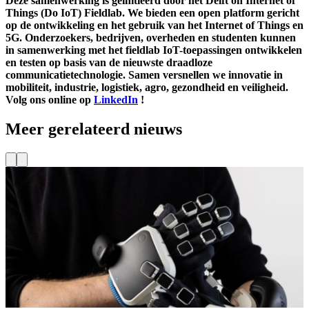
Deze samenwerking is geïnitieerd door het Delft on Internet of
Things (Do IoT) Fieldlab. We bieden een open platform gericht
op de ontwikkeling en het gebruik van het Internet of Things en
5G. Onderzoekers, bedrijven, overheden en studenten kunnen
in samenwerking met het fieldlab IoT-toepassingen ontwikkelen
en testen op basis van de nieuwste draadloze
communicatietechnologie. Samen versnellen we innovatie in
mobiliteit, industrie, logistiek, agro, gezondheid en veiligheid.
Volg ons online op
LinkedIn
!
Meer gerelateerd nieuws
Projecten
Nieuw project: Immersieve training voor veiliger
werken op afstand
O
p
Wat als toekomstige professionals in de energiesector de taken die
w
zij leren alvast kunnen ervaren voordat zij deze in de praktijk
S
uitvoeren?
P
R
Lees meer