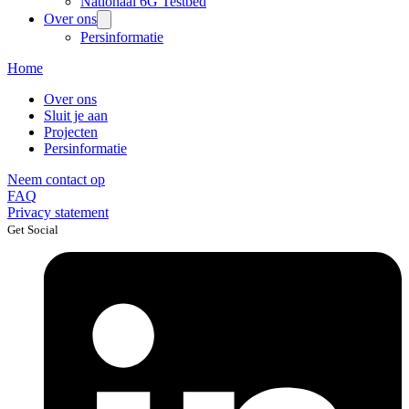
Nationaal 6G Testbed
Over ons
Persinformatie
Home
Over ons
Sluit je aan
Projecten
Persinformatie
Neem contact op
FAQ
Privacy statement
Get Social