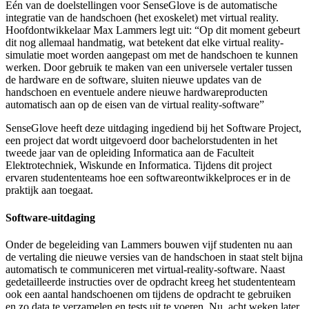
Eén van de doelstellingen voor SenseGlove is de automatische
integratie van de handschoen (het exoskelet) met virtual reality.
Hoofdontwikkelaar Max Lammers legt uit: “Op dit moment gebeurt
dit nog allemaal handmatig, wat betekent dat elke virtual reality-
simulatie moet worden aangepast om met de handschoen te kunnen
werken. Door gebruik te maken van een universele vertaler tussen
de hardware en de software, sluiten nieuwe updates van de
handschoen en eventuele andere nieuwe hardwareproducten
automatisch aan op de eisen van de virtual reality-software”
SenseGlove heeft deze uitdaging ingediend bij het Software Project,
een project dat wordt uitgevoerd door bachelorstudenten in het
tweede jaar van de opleiding Informatica aan de Faculteit
Elektrotechniek, Wiskunde en Informatica. Tijdens dit project
ervaren studententeams hoe een softwareontwikkelproces er in de
praktijk aan toegaat.
Software-uitdaging
Onder de begeleiding van Lammers bouwen vijf studenten nu aan
de vertaling die nieuwe versies van de handschoen in staat stelt bijna
automatisch te communiceren met virtual-reality-software. Naast
gedetailleerde instructies over de opdracht kreeg het studententeam
ook een aantal handschoenen om tijdens de opdracht te gebruiken
en zo data te verzamelen en tests uit te voeren. Nu, acht weken later,