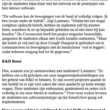
zijn de studenten bijna klaar met het ontwerp en de prototypes van
hun nieuwe software.
“De software kan de bewegingen van de hand al volledig volgen. Ik
ben zwaar onder de indruk”, zegt Lammers. “Omdat het een nogal
complexe opdracht betreft, hebben de studenten zelf bij moeten
leren, waardoor ik ze op bepaalde gebieden nu al niet meer bij kan
houden.” De Coronacrisis heeft het project enigszins bemoeilijkt,
aangezien de studenten elkaar niet fysiek konden ontmoeten. “Maar
dat losten ze vrij snel op door Google Hangout te gebruiken om te
communiceren en bewegingen met de handschoen ‘vast te leggen’,
zodat iedereen toegang had tot de gegevens.”
R&D Boost
Dus, waarom zou je samenwerken met studenten? Lammers: “Ze
hebben ons echt geholpen om onze langetermijndoelstellingen om
het gebied van R&D te behalen. Er zijn zoveel projecten gaande in
ons bedrijf en er zijn veel zaken die onze aandacht op korte termijn
vragen. Deze studenten zijn enthousiast, getalenteerd en zetten zich
volledig in om onze ideeën te realiseren.” Over twee weken leveren
de studenten een softwareprototype op dat SenseGlove graag wil
implementeren.