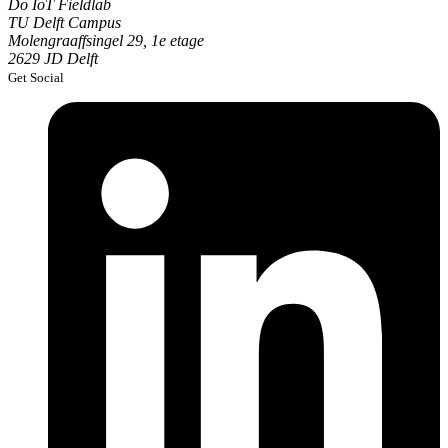
Do IoT Fieldlab
TU Delft Campus
Molengraaffsingel 29, 1e etage
2629 JD Delft
Get Social