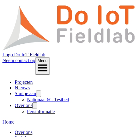
Logo
Do IoT Fieldlab
Neem contact op
Menu
Projecten
Nieuws
Sluit je aan
Nationaal 6G Testbed
Over ons
Persinformatie
Home
Over ons