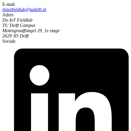
E-mail
doiotfieldlab@tudelft.nl
Adres
Do IoT Fieldlab
TU Delft Campus
Molengraaffsingel 29, 1e etage
2629 JD Delft
Socials