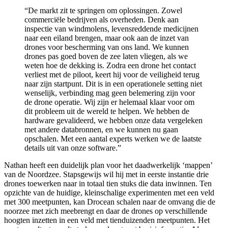
“De markt zit te springen om oplossingen. Zowel
commerciële bedrijven als overheden. Denk aan
inspectie van windmolens, levensreddende medicijnen
naar een eiland brengen, maar ook aan de inzet van
drones voor bescherming van ons land. We kunnen
drones pas goed boven de zee laten vliegen, als we
weten hoe de dekking is. Zodra een drone het contact
verliest met de piloot, keert hij voor de veiligheid terug
naar zijn startpunt. Dit is in een operationele setting niet
wenselijk, verbinding mag geen belemering zijn voor
de drone operatie. Wij zijn er helemaal klaar voor om
dit probleem uit de wereld te helpen. We hebben de
hardware gevalideerd, we hebben onze data vergeleken
met andere databronnen, en we kunnen nu gaan
opschalen. Met een aantal experts werken we de laatste
details uit van onze software.”
Nathan heeft een duidelijk plan voor het daadwerkelijk ‘mappen’
van de Noordzee. Stapsgewijs wil hij met in eerste instantie drie
drones toewerken naar in totaal tien stuks die data inwinnen. Ten
opzichte van de huidige, kleinschalige experimenten met een veld
met 300 meetpunten, kan Drocean schalen naar de omvang die de
noorzee met zich meebrengt en daar de drones op verschillende
hoogten inzetten in een veld met tienduizenden meetpunten. Het