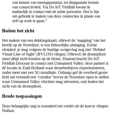
van kennis van meetapparatuur, tot diepgaande kennis
van connectiviteit. Via Do IoT Fieldlab kwam ik
makkelijk in contact met de juiste personen. Het is fijn
om gebruik te maken van deze connecties in plaats van
zelf op zoek te gaan.”
Buiten het zicht
Het maken van een dekkingskaart, oftewel de ‘mapping’ van het
bereik op de Noordzee, is een behoorlijke uitdaging. Eerste
obstakel: je mag volgens de huidige wetgeving nog niet ‘Behind
Visual Line of Sight’ (BVLOS) vliegen. Oftewel: de dronepiloot
moet altijd zicht houden op de drone. Daarom bracht Do IoT
Fieldlab Drocean in contact met Unmanned Valley: deze partner is
dé locatie in Zuid-Holland waar dronebedrijven experimenteren,
onder meer met een 5G-installatie. Onlangs gaf de overheid groen
licht om versneld een ‘corridor’ boven de Noordzee open te stellen
waar Unmanned Valley vluchten mag uitvoeren, ook buiten het
zicht van de dronepiloot.
Brede toepassingen
Deze belangrijke stap is essentieel om verder uit de kust te vliegen.
Nathan: