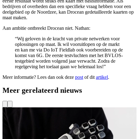
eerste resultaat wordt straks een kaart met basisinformatie. Als
bedrijven of overheden dan een specifieke vraag hebben voor een
deelgebied op de Noordzee, kan Drocean gedetailleerde kaarten op
maat maken.
Aan ambitie ontbreekt Drocean niet. Nathan:
“Wij geloven in de kracht van private netwerken voor
oplossingen op maat. Ik wil vooruitlopen op de markt
en kan me via Do IoT Fieldlab ook voorbereiden op de
komst van 6G. De eerste testvluchten met het BVLOS-
testgebied worden volgend jaar verwacht. Zodra de
regelgeving het toelaat gaan we helemaal los!”
Meer informatie? Lees dan ook deze
post
of dit
artikel
.
Meer gerelateerd nieuws
Projecten
Nieuw project: Immersieve training voor veiliger
werken op afstand
O