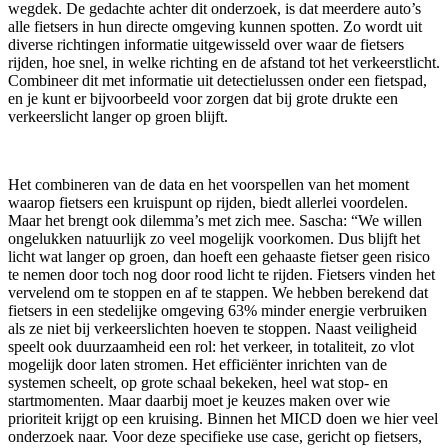
wegdek. De gedachte achter dit onderzoek, is dat meerdere auto’s
alle fietsers in hun directe omgeving kunnen spotten. Zo wordt uit
diverse richtingen informatie uitgewisseld over waar de fietsers
rijden, hoe snel, in welke richting en de afstand tot het verkeerstlicht.
Combineer dit met informatie uit detectielussen onder een fietspad,
en je kunt er bijvoorbeeld voor zorgen dat bij grote drukte een
verkeerslicht langer op groen blijft.
Het combineren van de data en het voorspellen van het moment
waarop fietsers een kruispunt op rijden, biedt allerlei voordelen.
Maar het brengt ook dilemma’s met zich mee. Sascha: “We willen
ongelukken natuurlijk zo veel mogelijk voorkomen. Dus blijft het
licht wat langer op groen, dan hoeft een gehaaste fietser geen risico
te nemen door toch nog door rood licht te rijden. Fietsers vinden het
vervelend om te stoppen en af te stappen. We hebben berekend dat
fietsers in een stedelijke omgeving 63% minder energie verbruiken
als ze niet bij verkeerslichten hoeven te stoppen. Naast veiligheid
speelt ook duurzaamheid een rol: het verkeer, in totaliteit, zo vlot
mogelijk door laten stromen. Het efficiënter inrichten van de
systemen scheelt, op grote schaal bekeken, heel wat stop- en
startmomenten. Maar daarbij moet je keuzes maken over wie
prioriteit krijgt op een kruising. Binnen het MICD doen we hier veel
onderzoek naar. Voor deze specifieke use case, gericht op fietsers,