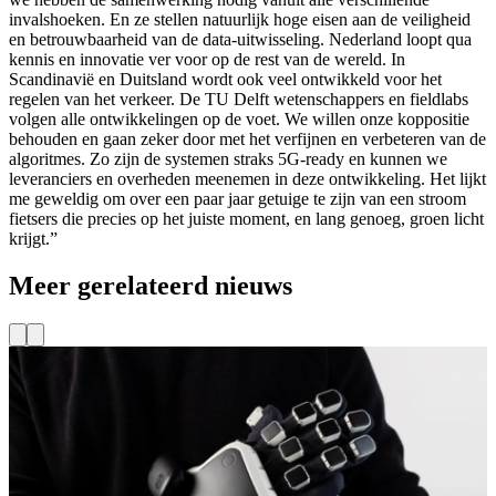
invalshoeken. En ze stellen natuurlijk hoge eisen aan de veiligheid
en betrouwbaarheid van de data-uitwisseling. Nederland loopt qua
kennis en innovatie ver voor op de rest van de wereld. In
Scandinavië en Duitsland wordt ook veel ontwikkeld voor het
regelen van het verkeer. De TU Delft wetenschappers en fieldlabs
volgen alle ontwikkelingen op de voet. We willen onze koppositie
behouden en gaan zeker door met het verfijnen en verbeteren van de
algoritmes. Zo zijn de systemen straks 5G-ready en kunnen we
leveranciers en overheden meenemen in deze ontwikkeling. Het lijkt
me geweldig om over een paar jaar getuige te zijn van een stroom
fietsers die precies op het juiste moment, en lang genoeg, groen licht
krijgt.”
Meer gerelateerd nieuws
Projecten
Nieuw project: Immersieve training voor veiliger
werken op afstand
O
p
Wat als toekomstige professionals in de energiesector de taken die