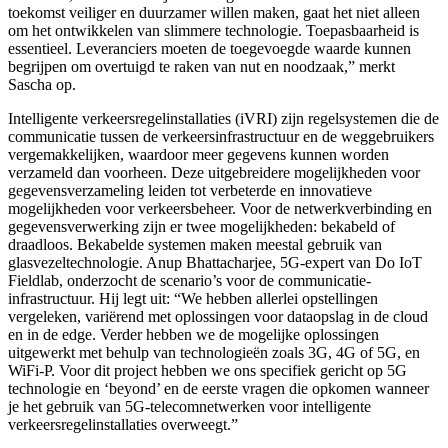
toekomst veiliger en duurzamer willen maken, gaat het niet alleen
om het ontwikkelen van slimmere technologie. Toepasbaarheid is
essentieel. Leveranciers moeten de toegevoegde waarde kunnen
begrijpen om overtuigd te raken van nut en noodzaak,” merkt
Sascha op.
Intelligente verkeersregelinstallaties (iVRI) zijn regelsystemen die de
communicatie tussen de verkeersinfrastructuur en de weggebruikers
vergemakkelijken, waardoor meer gegevens kunnen worden
verzameld dan voorheen. Deze uitgebreidere mogelijkheden voor
gegevensverzameling leiden tot verbeterde en innovatieve
mogelijkheden voor verkeersbeheer. Voor de netwerkverbinding en
gegevensverwerking zijn er twee mogelijkheden: bekabeld of
draadloos. Bekabelde systemen maken meestal gebruik van
glasvezeltechnologie. Anup Bhattacharjee, 5G-expert van Do IoT
Fieldlab, onderzocht de scenario’s voor de communicatie-
infrastructuur. Hij legt uit: “We hebben allerlei opstellingen
vergeleken, variërend met oplossingen voor dataopslag in de cloud
en in de edge. Verder hebben we de mogelijke oplossingen
uitgewerkt met behulp van technologieën zoals 3G, 4G of 5G, en
WiFi-P. Voor dit project hebben we ons specifiek gericht op 5G
technologie en ‘beyond’ en de eerste vragen die opkomen wanneer
je het gebruik van 5G-telecomnetwerken voor intelligente
verkeersregelinstallaties overweegt.”