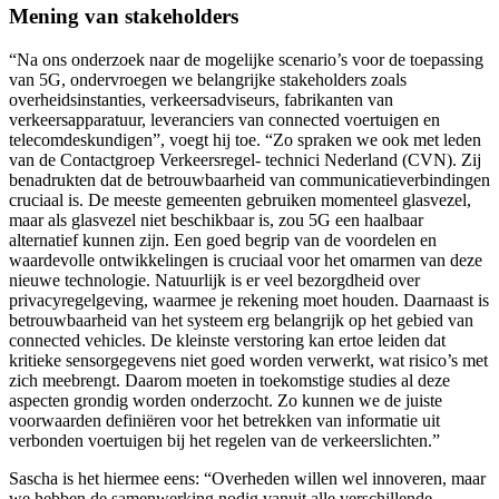
Mening van stakeholders
“Na ons onderzoek naar de mogelijke scenario’s voor de toepassing
van 5G, ondervroegen we belangrijke stakeholders zoals
overheidsinstanties, verkeersadviseurs, fabrikanten van
verkeersapparatuur, leveranciers van connected voertuigen en
telecomdeskundigen”, voegt hij toe. “Zo spraken we ook met leden
van de Contactgroep Verkeersregel- technici Nederland (CVN). Zij
benadrukten dat de betrouwbaarheid van communicatieverbindingen
cruciaal is. De meeste gemeenten gebruiken momenteel glasvezel,
maar als glasvezel niet beschikbaar is, zou 5G een haalbaar
alternatief kunnen zijn. Een goed begrip van de voordelen en
waardevolle ontwikkelingen is cruciaal voor het omarmen van deze
nieuwe technologie. Natuurlijk is er veel bezorgdheid over
privacyregelgeving, waarmee je rekening moet houden. Daarnaast is
betrouwbaarheid van het systeem erg belangrijk op het gebied van
connected vehicles. De kleinste verstoring kan ertoe leiden dat
kritieke sensorgegevens niet goed worden verwerkt, wat risico’s met
zich meebrengt. Daarom moeten in toekomstige studies al deze
aspecten grondig worden onderzocht. Zo kunnen we de juiste
voorwaarden definiëren voor het betrekken van informatie uit
verbonden voertuigen bij het regelen van de verkeerslichten.”
Sascha is het hiermee eens: “Overheden willen wel innoveren, maar
we hebben de samenwerking nodig vanuit alle verschillende