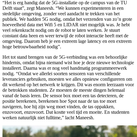
“Het is erg handig dat de 5G-installatie op de campus van de TU
Delft staat”, zegt Maneesh. “We kunnen experimenteren in een
stedelijke omgeving, zonder veel aandacht te trekken van het
publiek. We hadden 5G nodig, omdat het verzenden van zo’n grote
hoeveelheid data met Wifi 5 en LIDAR niet mogelijk was. Je hebt
veel rekenkracht nodig om de robot te laten werken. Je stuurt
constant data heen en weer terwijl de robot interactie heeft met de
omgeving. Daarom heb je een extreem lage latency en een extreem
hoge betrouwbaarheid nodig”.
Het tot stand brengen van de 5G-verbinding was een behoorlijke
hindernis, omdat bijna niemand wist hoe je deze nieuwe technologie
installeert. Daarna was er nog veel handmatig programmeerwerk
nodig. “Omdat we allerlei soorten sensoren van verschillende
leveranciers gebruiken, moesten we alles opnieuw configureren om
dit werkend op het netwerk te krijgen. Dit was enorm leerzaam voor
de betrokken studenten. Ze moesten de meeste dingen helemaal
vanaf de basis leren. De sensor box moet een tas detecteren, de
positie berekenen, berekenen hoe Spot naar de tas toe moet
navigeren, hoe hij zijn weg moet vinden, de tas oppakken,
enzovoort, enzovoort. Dat kostte veel tijd en moeite. En studenten
werken natuurlijk niet fulltime,” lacht Maneesh.