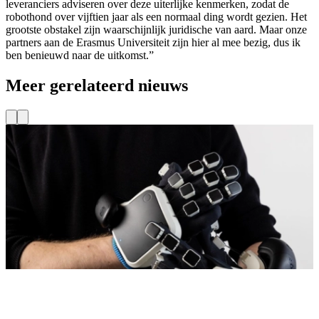
leveranciers adviseren over deze uiterlijke kenmerken, zodat de
robothond over vijftien jaar als een normaal ding wordt gezien. Het
grootste obstakel zijn waarschijnlijk juridische van aard. Maar onze
partners aan de Erasmus Universiteit zijn hier al mee bezig, dus ik
ben benieuwd naar de uitkomst.”
Meer gerelateerd nieuws
Projecten
Nieuw project: Immersieve training voor veiliger
werken op afstand
O
p
Wat als toekomstige professionals in de energiesector de taken die
w
zij leren alvast kunnen ervaren voordat zij deze in de praktijk
S
uitvoeren?
P
R
Lees meer
L