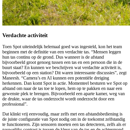
Verdachte activiteit
Toen Spot uiteindelijk helemaal goed was ingesteld, kon het team
beginnen met de definitie van een verdachte tas. “Mensen leggen
hun tas continu op de grond. Dus wanneer is de afstand
bijvoorbeeld groot genoeg tussen een tas en een persoon die in de
buurt staat? En kunnen we beschrijven wat verdachte activiteit is,
bijvoorbeeld op een station? Dit waren interessante discussies”, zegt
Maneesh. “Camera’s en AI kunnen een potentiële dreiging
herkennen. Dan komt Spot in actie. Momenteel besturen we Spot op
afstand om naar de tas toe te lopen, hem op te pakken en naar een
gewenste plek te brengen. Bijvoorbeeld een aparte kamer, weg van
de drukte, waar de tas onderzocht wordt onderzocht door een
professional”.
Dat klinkt vrij eenvoudig, maar zelfs met een afstandsbediening is
de juiste configuratie van Spot nodig om in de toekomst zelfstandig
te functioneren. Zijn sensoren moeten een tas detecteren, zelfs als er
nauwelijks contrast is tussen de kleur van de tas en de achtergrond.