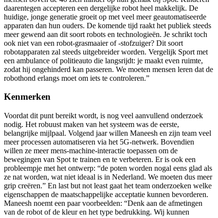
daarentegen accepteren een dergelijke robot heel makkelijk. De
huidige, jonge generatie groeit op met veel meer geautomatiseerde
apparaten dan hun ouders. De komende tijd raakt het publiek steeds
meer gewend aan dit soort robots en technologieën. Je schrikt toch
ook niet van een robot-grasmaaier of -stofzuiger? Dit soort
robotapparaten zal steeds uitgebreider worden. Vergelijk Sport met
een ambulance of politieauto die langsrijdt: je maakt even ruimte,
zodat hij ongehinderd kan passeren. We moeten mensen leren dat de
robothond erlangs moet om iets te controleren.”
Kenmerken
Voordat dit punt bereikt wordt, is nog veel aanvullend onderzoek
nodig. Het robuust maken van het systeem was de eerste,
belangrijke mijlpaal. Volgend jaar willen Maneesh en zijn team veel
meer processen automatiseren via het 5G-netwerk. Bovendien
willen ze meer mens-machine-interactie toepassen om de
bewegingen van Spot te trainen en te verbeteren. Er is ook een
probleempje met het ontwerp: “de poten worden nogal eens glad als
ze nat worden, wat niet ideaal is in Nederland. We moeten dus meer
grip creëren.” En last but not least gaat het team onderzoeken welke
eigenschappen de maatschappelijke acceptatie kunnen bevorderen.
Maneesh noemt een paar voorbeelden: “Denk aan de afmetingen
van de robot of de kleur en het type bedrukking. Wij kunnen