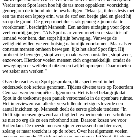
Verder moet Spot leren hoe hij de tas moet oppakken: voorzichtig
genoeg om de inhoud niet te beschadigen. “Maar ja, tijdens tests met
een tas met een laptop erin, was de stof een beetje glad en gleed hij
zo op de grond. De greep moet dus strak genoeg zijn om dat te
voorkomen”, beschrijft Maneesh. Een andere uitdaging voor Spot:
veel voorbijgangers. “Als Spot naar voren moet en er staat iets of
iemand voor hem, dan stopt hij zijn beweging. Vanwege de
veiligheid willen we een botsing natuurlijk voorkomen. Maar als er
constant mensen omheen bewegen, lijkt het alsof Spot flipt. Hij
probeert te bewegen, stopt weer, maakt weer aanstalten, stopt weer,
enzovoort. Hierdoor voelen mensen zich ongemakkelijk, omdat de
bewegingen er weifelend uitzien en twijfel oproepen. Daar moeten
we zeker aan werken.”
Over de reacties op Spot gesproken, dit aspect werd in het
onderzoek ook serieus genomen. Tijdens diverse tests op Rotterdam
Centraal werden enquêtes afgenomen. Het is heel belangrijk dat
Spot in de toekomst geen paniek veroorzaakt in de openbare ruimte.
Het interviewen van allerlei verschillende reizigers leverde een
aantal inzichten op. Maneesh deelt de eerste globale tendens: “In
Delft zijn mensen gewend aan hightech experimenten en schrikken
ze niet zo erg als ze een robothond zien. Daarom kozen we voor
Rotterdam. De meeste mensen zijn er verrassend nuchter over,
zolang er maar toezicht is op de robot. Over het algemeen voelen
mensen boven de 40 zich minder op hun gemak bij Spot. Kinderen