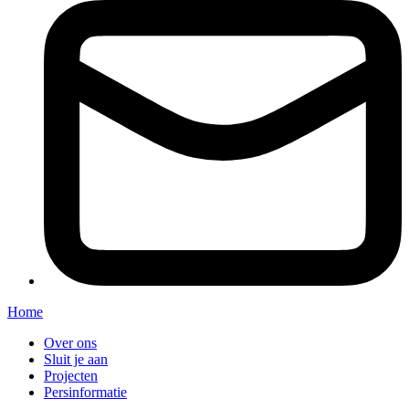
Home
Over ons
Sluit je aan
Projecten
Persinformatie