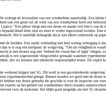
it verlengt de levensduur van een windturbine aanzienlijk. Een kleine 
heid ook een grote rol: de wiek van een windturbine heeft een behoorli
t. Ljupco: “Een piloot vliegt met een drone en maakt veel foto’s van d
n bepaald detail beter zien en moet er verder ingezoomd worden. Dan i
acht. Het is namelijk belangrijk dat je niet alleen onderzoek op papi
 met de beelden. Een snelle verbinding met heel weinig vertraging is daar
En dan is er nog een knelpunt: de wetgeving. “Om de veiligheid te waarb
ocht je met drones nog niet ‘behind the visual line of sight’ vliegen, zoa
atwijk is een zogenoemde vliegcorridor gemaakt waarmee experimenten 
dlab, dus we kunnen met ultrakorte responsetijden testen. De expert kan
pectie werkend krijgen met 5G. Dit werd in een gecontroleerde omgeving
 onze experimenteerhal gelegd. Binnen konden we goed met de drone t
e hebben een drone gebruikt die geschikt is voor de inspectie van zon
mdat experts op het gebied van windturbines direct konden samenwerke
lovend voor de toekomst. Het blijkt goed mogelijk om met 5G droneinspe