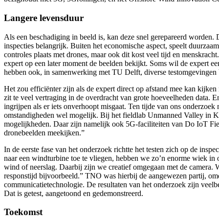
Langere levensduur
Als een beschadiging in beeld is, kan deze snel gerepareerd worden. D
inspecties belangrijk. Buiten het economische aspect, speelt duurzaam
controles plaats met drones, maar ook dit kost veel tijd en menskrach
expert op een later moment de beelden bekijkt. Soms wil de expert ee
hebben ook, in samenwerking met TU Delft, diverse testomgevingen bed
Het zou efficiënter zijn als de expert direct op afstand mee kan kijken
zit te veel vertraging in de overdracht van grote hoeveelheden data. 
ingrijpen als er iets onverhoopt misgaat. Ten tijde van ons onderzoek m
omstandigheden wel mogelijk. Bij het fieldlab Unmanned Valley in K
mogelijkheden. Daar zijn namelijk ook 5G-faciliteiten van Do IoT Fiel
dronebeelden meekijken.”
In de eerste fase van het onderzoek richtte het testen zich op de ins
naar een windturbine toe te vliegen, hebben we zo’n enorme wiek in
wind of neerslag. Daarbij zijn we creatief omgegaan met de camera. W
responstijd bijvoorbeeld.” TNO was hierbij de aangewezen partij, o
communicatietechnologie. De resultaten van het onderzoek zijn veelbe
Dat is getest, aangetoond en gedemonstreerd.
Toekomst