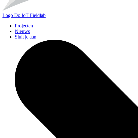
Logo
Do IoT Fieldlab
Projecten
Nieuws
Sluit je aan