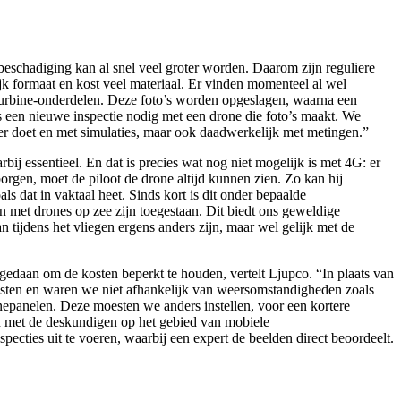
beschadiging kan al snel veel groter worden. Daarom zijn reguliere
jk formaat en kost veel materiaal. Er vinden momenteel al wel
e turbine-onderdelen. Deze foto’s worden opgeslagen, waarna een
s een nieuwe inspectie nodig met een drone die foto’s maakt. We
er doet en met simulaties, maar ook daadwerkelijk met metingen.”
bij essentieel. En dat is precies wat nog niet mogelijk is met 4G: er
orgen, moet de piloot de drone altijd kunnen zien. Zo kan hij
ls dat in vaktaal heet. Sinds kort is dit onder bepaalde
met drones op zee zijn toegestaan. Dit biedt ons geweldige
 tijdens het vliegen ergens anders zijn, maar wel gelijk met de
 gedaan om de kosten beperkt te houden, vertelt Ljupco. “In plaats van
esten en waren we niet afhankelijk van weersomstandigheden zoals
nepanelen. Deze moesten we anders instellen, voor een kortere
n met de deskundigen op het gebied van mobiele
cties uit te voeren, waarbij een expert de beelden direct beoordeelt.