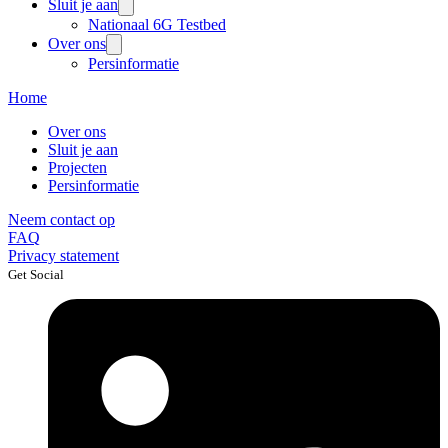
Sluit je aan
Nationaal 6G Testbed
Over ons
Persinformatie
Home
Over ons
Sluit je aan
Projecten
Persinformatie
Neem contact op
FAQ
Privacy statement
Get Social