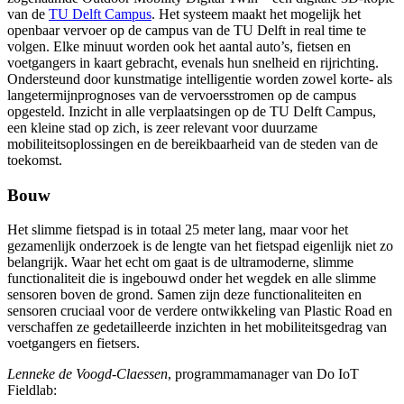
van de
TU Delft Campus
. Het systeem maakt het mogelijk het
openbaar vervoer op de campus van de TU Delft in real time te
volgen. Elke minuut worden ook het aantal auto’s, fietsen en
voetgangers in kaart gebracht, evenals hun snelheid en rijrichting.
Ondersteund door kunstmatige intelligentie worden zowel korte- als
langetermijnprognoses van de vervoersstromen op de campus
opgesteld. Inzicht in alle verplaatsingen op de TU Delft Campus,
een kleine stad op zich, is zeer relevant voor duurzame
mobiliteitsoplossingen en de bereikbaarheid van de steden van de
toekomst.
Bouw
Het slimme fietspad is in totaal 25 meter lang, maar voor het
gezamenlijk onderzoek is de lengte van het fietspad eigenlijk niet zo
belangrijk. Waar het echt om gaat is de ultramoderne, slimme
functionaliteit die is ingebouwd onder het wegdek en alle slimme
sensoren boven de grond. Samen zijn deze functionaliteiten en
sensoren cruciaal voor de verdere ontwikkeling van Plastic Road en
verschaffen ze gedetailleerde inzichten in het mobiliteitsgedrag van
voetgangers en fietsers.
Lenneke de Voogd-Claessen
, programmamanager van Do IoT
Fieldlab: