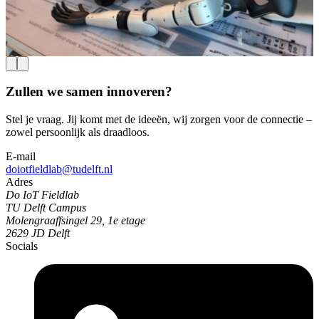
ontwikkelen die medewerkers ondersteunt en de toekomst van de
sector veiligstelt.
Lees meer
Zullen we samen innoveren?
Stel je vraag. Jij komt met de ideeën, wij zorgen voor de connectie –
zowel persoonlijk als draadloos.
E-mail
doiotfieldlab@tudelft.nl
Adres
Do IoT Fieldlab
TU Delft Campus
Molengraaffsingel 29, 1e etage
2629 JD Delft
Socials