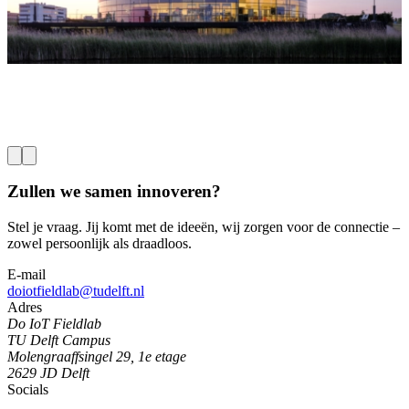
gebouwtechnologieën. Het project richt zich op twee kernthema’s:
L
slim energiegebruik en slimme aanwezigheidsdetectie.
Lees meer
Zullen we samen innoveren?
Stel je vraag. Jij komt met de ideeën, wij zorgen voor de connectie –
zowel persoonlijk als draadloos.
E-mail
doiotfieldlab@tudelft.nl
Adres
Do IoT Fieldlab
TU Delft Campus
Molengraaffsingel 29, 1e etage
2629 JD Delft
Socials