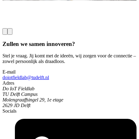
b
o
s
L
Zullen we samen innoveren?
Stel je vraag. Jij komt met de ideeën, wij zorgen voor de connectie –
zowel persoonlijk als draadloos.
E-mail
doiotfieldlab@tudelft.nl
Adres
Do IoT Fieldlab
TU Delft Campus
Molengraaffsingel 29, 1e etage
2629 JD Delft
Socials